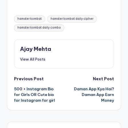
Tags:
hamster kombat
hamster kombat daily cipher
hamster kombat daily combo
Ajay Mehta
View All Posts
Post
Previous Post
Next Post
500 + Instagram Bio
Daman App Kya Hai?
navigation
for Girls OR Cute bio
Daman App Earn
for Instagram for girl
Money