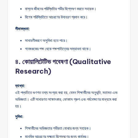
বাস্তব জীবনের পরিস্থিতির গভীর বিশ্লেষণ করতে সহায়ক।
বিশেষ পরিস্থিতিতে আচরণের উদাহরণ প্রদান করে।
সীমাবদ্ধতা:
সাধারণীকরণে অসুবিধা হতে পারে।
গবেষককের পক্ষ থেকে পক্ষপাতিত্বের সম্ভাবনা থাকে।
৪. কোয়ালিটেটিভ গবেষণা (Qualitative
Research)
ব্যাখ্যা:
এই পদ্ধতিতে গুণগত তথ্য সংগ্রহ করা হয়, যেমন শিক্ষার্থীদের অনুভূতি, মতামত এবং
অভিজ্ঞতা। এটি সাধারণত সাক্ষাৎকার, ফোকাস গ্রুপ এবং পর্যবেক্ষণের মাধ্যমে করা
হয়।
সুবিধা:
শিক্ষার্থীদের অভিজ্ঞতার গভীরতা বোঝার জন্য সহায়ক।
মানবিক আচরণের সূক্ষ্মতা বিশ্লেষণের জন্য কার্যকর।