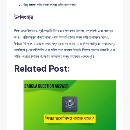
কিছু সময়ে গভীর তথ্য পাওয়া কঠিন হতে পারে।
উপসংহার
শিক্ষা মনোবিজ্ঞানের শ্রেষ্ঠ পদ্ধতি নির্ভর করে গবেষণার উদ্দেশ্য, প্রেক্ষাপট এবং প্রশ্নের
উপর। পরীক্ষামূলক পদ্ধতি কারণ-ফল সম্পর্ক বোঝার জন্য সর্বাধিক কার্যকর হলেও,
দীর্ঘমেয়াদি গবেষণা এবং মামলার অধ্যয়ন মানব আচরণ এবং শিক্ষা প্রক্রিয়া বোঝার জন্য
অপরিহার্য। কোয়ালিটেটিভ এবং পরিমাণগত গবেষণা উভয়ই শিক্ষার ক্ষেত্রে উপকারী, এবং
সঠিক পদ্ধতির নির্বাচন গবেষণার সাফল্যের জন্য অত্যন্ত গুরুত্বপূর্ণ।
Related Post: