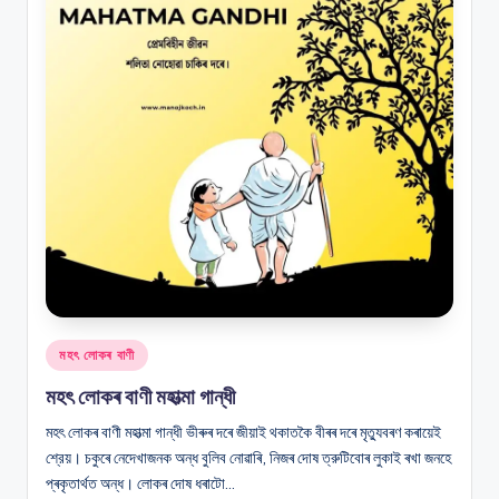
Posted
মহৎ লোকৰ বাণী
in
মহৎ লোকৰ বাণী মহাত্মা গান্ধী
মহৎ লোকৰ বাণী মহাত্মা গান্ধী ভীৰুৰ দৰে জীয়াই থকাতকৈ বীৰৰ দৰে মৃত্যুবৰণ কৰায়েই
শ্রেয়। চকুৰে নেদেখাজনক অন্ধ বুলিব নােৱাৰি, নিজৰ দোষ ত্রুটিবােৰ লুকাই ৰখা জনহে
প্ৰকৃতাৰ্থত অন্ধ। লােকৰ দোষ ধৰাটো…