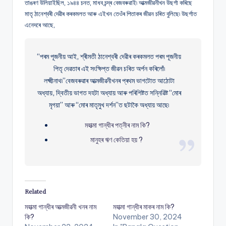
তাঙৰণ উলিয়াইছিল, ১৯৪৪ চনত, মাধব চন্দ্ৰ বেজবৰুৱাই৷ আত্মজীৱনীখন উছৰ্গা কৰিছে
মাতৃ ঠানেশ্বৰী দেৱীৰ কৰকমলত আৰু এইখন তেওঁৰ পিতাকৰ জীৱন চৰিত বুলিছে৷ উছৰ্গাত
এনেদৰে আছে,
“পৰম পূজনীয় আই, শ্ৰীমতী ঠানেশ্বৰী দেৱীৰ কৰকমলত পৰম পূজনীয়
পিতৃ দেৱতাৰ এই সংক্ষিপ্ত জীৱন চৰিত অৰ্পন কৰিলোঁ৷
লক্ষ্মীনাথ৷’’বেজবৰুৱাৰ আত্মজীৱনীখনৰ প্ৰথম ভাগটোত আঠোটা
অধ্যায়, দ্বিতীয় ভাগত দহটা অধ্যায় আৰু পৰিশিষ্টত সন্নিৱিষ্ট “মোৰ
মৃগয়া’’ আৰু “মোৰ মাতৃমুখ দৰ্শন’’ত ছটাকৈ অধ্যায় আছে৷
মহাত্মা গান্ধীৰ পত্নীৰ নাম কি?
মানুহৰ ঋণ কেতিয়া হয় ?
Related
মহাত্মা গান্ধীৰ আত্মজীৱনী খনৰ নাম
মহাত্মা গান্ধীৰ মাকৰ নাম কি?
কি?
November 30, 2024